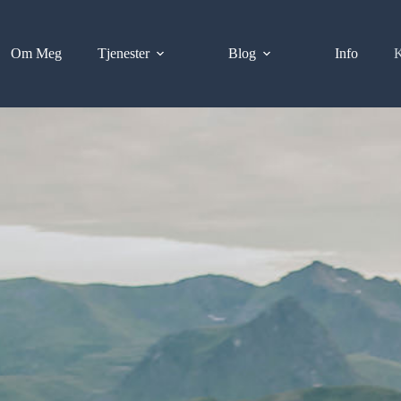
Om Meg
Tjenester
Blog
Info
K