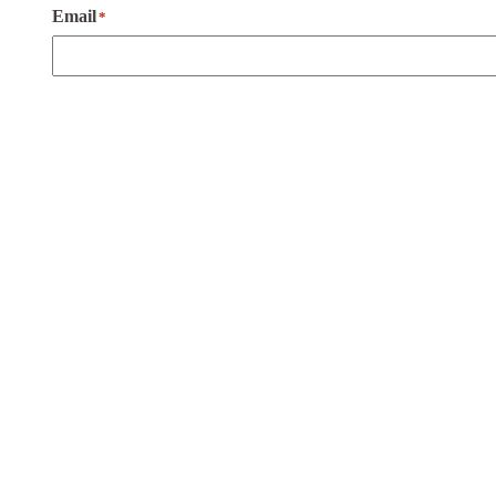
Email
*
Type fotoshoot
*
Din melding
*